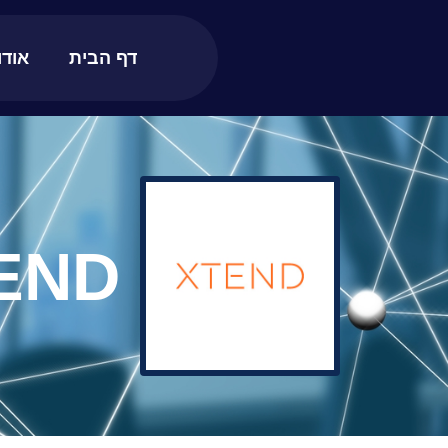
דף הבית
אודו
END