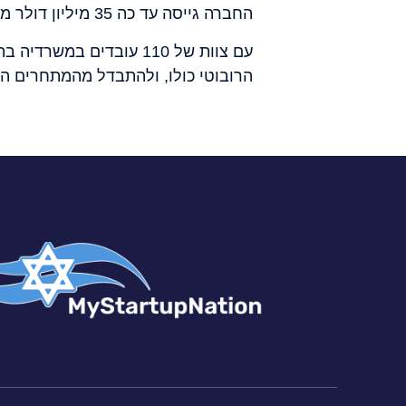
החברה גייסה עד כה 35 מיליון דולר ממשקיעים כמו צ'רטרד, NFX, i3, דני הדר וסראונד, וTAU Ventures.
הרובוטי כולו, ולהתבדל מהמתחרים המ