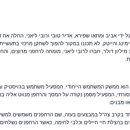
רת XTEND, שנוסדה בשנת 2018 על ידי אביב ומתאו שפירא, אדיר טובי ורובי לי
ימינג והייטק, לא תכננו במקור להפוך לשחקן מרכזי בתעשיית
חברתם הקודמת ריפליי לאינטל ב-170 מיליון דולר, חברו לרובי ליאני, מומחה לרח
.
מה שמייחד את הרחפנים של XTEND הוא ממשק המשתמש הייחודי. המפעיל משתמש 
רתי, המפעיל מסמן נקודה על המסך והרחפן מנווט אליה בא
ו מבנים.
חד בקרב צה"ל במבצעים בעזה, שם הרחפנים משמשים למשימו
עים בהצלת חיי חיילים וכלבי לחימה, כאשר הרחפנים נשלחים